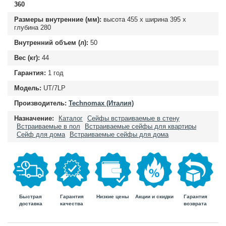
360
Размеры внутренние (мм):
высота
455
х ширина
395
х
глубина
280
Внутренний объем (л):
50
Вес (кг):
44
Гарантия:
1 год
Модель:
UT/7LP
Производитель:
Technomax (Италия)
Назначение:
Каталог
Сейфы встраиваемые в стену
Встраиваемые в пол
Встраиваемые сейфы для квартиры
Сейф для дома
Встраиваемые сейфы для дома
Быстрая
Гарантия
Гарантия
Низкие цены
Акции и скидки
доставка
возврата
качества