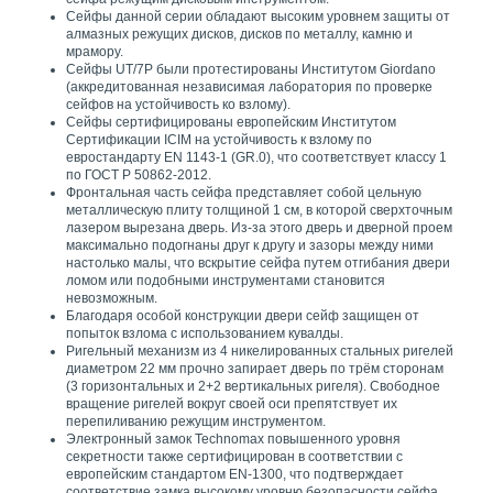
Сейфы данной серии обладают высоким уровнем защиты от
алмазных режущих дисков, дисков по металлу, камню и
мрамору.
Сейфы UT/7P были протестированы Институтом Giordano
(аккредитованная независимая лаборатория по проверке
сейфов на устойчивость ко взлому).
Сейфы сертифицированы европейским Институтом
Сертификации ICIM на устойчивость к взлому по
евростандарту EN 1143-1 (GR.0), что соответствует классу 1
по ГОСТ Р 50862-2012.
Фронтальная часть сейфа представляет собой цельную
металлическую плиту толщиной 1 см, в которой сверхточным
лазером вырезана дверь. Из-за этого дверь и дверной проем
максимально подогнаны друг к другу и зазоры между ними
настолько малы, что вскрытие сейфа путем отгибания двери
ломом или подобными инструментами становится
невозможным.
Благодаря особой конструкции двери сейф защищен от
попыток взлома с использованием кувалды.
Ригельный механизм из 4 никелированных стальных ригелей
диаметром 22 мм прочно запирает дверь по трём сторонам
(3 горизонтальных и 2+2 вертикальных ригеля). Свободное
вращение ригелей вокруг своей оси препятствует их
перепиливанию режущим инструментом.
Электронный замок Technomax повышенного уровня
секретности также сертифицирован в соответствии с
европейским стандартом EN-1300, что подтверждает
соответствие замка высокому уровню безопасности сейфа.