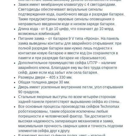
Замок имеет мембранную клавиатуру с 4 светодиодами.
Светодиоды обеспечивают визуальные сигналы
подтверждения кода, ошибочного ввода и разрядки батареи.
Также предусмотрены звуковые сигналы оповещения о
неправильно введенном коде и низком заряде батареи.
Длина кода - от 6 до 10 цифр, что означает до 10 млрд.
возможных комбинаций.
Питание замка – от батареи 9 V типа «Крона». На панель
замка выведены контакты для аварийного открывания: при
полной разрядке батареи вам нужно лишь поднести к
контактам новую батарею и ввести код (он сохраняется в
памяти и при разрядке батареи не сбрасывается).
Дополнительное преимущество сейфа UT/7P – наличие
аварийного ключа. Благодаря ему вы без труда откроете
сейф, даже если код забыт или села батарея.
Размеры двери – 405 х 330 мм.
Общая толщина двери 30 мм.
Дверь имеет усиленные внутренние петли, угол открывания
90 градусов.
Стальные якорные выступы по всем четырём сторонам
задней панели препятствуют вырыванию сейфа из стены.
Все основные процессы производства сейфов Technomax
роботизированы, таким образом исключены любые
погрешности и человеческий фактор. Так достигается
высокая надежность запирающих механизмов и замка,
максимальная прочность сварных швов и точность подгонки
элементов сейфа друг к другу.
В комплект входит съёмная полка, цвет – красный.