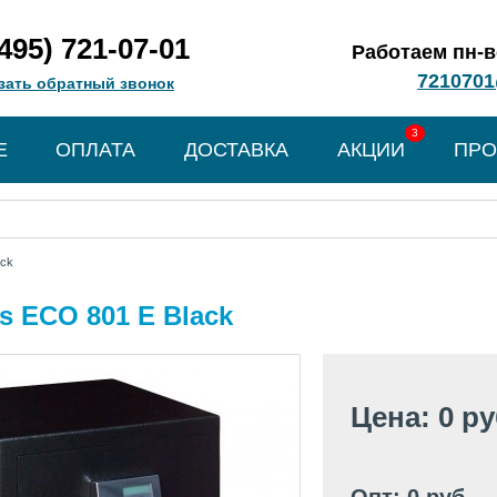
(495) 721-07-01
Работаем пн-вс
7210701
зать обратный звонок
3
Е
ОПЛАТА
ДОСТАВКА
АКЦИИ
ПРО
ack
s ECO 801 E Black
Цена: 0 р