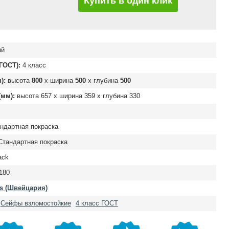
Купить в один клик
ый
ГОСТ):
4 класс
):
высота
800
х ширина
500
х глубина
500
мм):
высота
657
х ширина
359
х глубина
330
ндартная покраска
тандартная покраска
ack
180
s (Швейцария)
Сейфы взломостойкие
4 класс ГОСТ