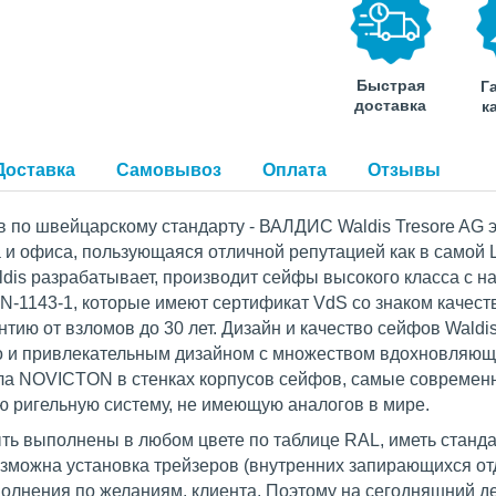
Быстрая
Г
доставка
к
Доставка
Самовывоз
Оплата
Отзывы
в по швейцарскому стандарту - ВАЛДИС Waldis Tresore AG
и офиса, пользующаяся отличной репутацией как в самой Ш
ldis разрабатывает, производит сейфы высокого класса с 
EN-1143-1, которые имеют сертификат VdS со знаком каче
нтию от взломов до 30 лет. Дизайн и качество сейфов Wald
о и привлекательным дизайном с множеством вдохновляющи
ла NOVICTON в стенках корпусов сейфов, самые совреме
ю ригельную систему, не имеющую аналогов в мире.
ть выполнены в любом цвете по таблице RAL, иметь станда
можна установка трейзеров (внутренних запирающихся отд
полнения по желаниям, клиента. Поэтому на сегодняшний 