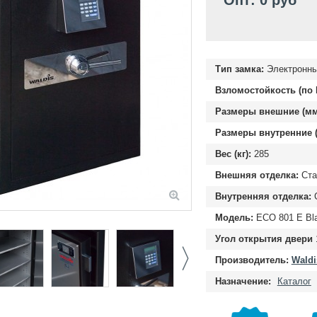
Опт: 0 руб
Тип замка:
Электронн
Взломостойкость (по 
Размеры внешние (мм
Размеры внутренние (
Вес (кг):
285
Внешняя отделка:
Ста
Внутренняя отделка:
С
Модель:
ECO 801 E Bl
Угол открытия двери
Производитель:
Waldi
Назначение:
Каталог