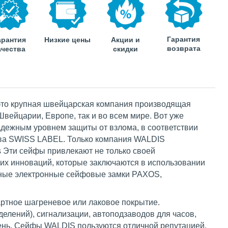
Гарантия
арантия
Низкие цены
Акции и
возврата
ачества
скидки
 это крупная швейцарская компания производящая
вейцарии, Европе, так и во всем мире. Вот уже
надежным уровнем защиты от взлома, в соответствии
ства SWISS LABEL. Только компания WALDIS
is Эти сейфы привлекают не только своей
х инноваций, которые заключаются в использовании
нные электронные сейфовые замки PAXOS,
ртное шагреневое или лаковое покрытие.
елений), сигнализации, автоподзаводов для часов,
день, Сейфы WALDIS пользуются отличной репутацией,