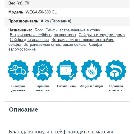
Вес (кг):
70
Модель:
WEGA-50-380 CL
Производитель:
Aiko (Германия)
Назначение:
Root
Сейфы встраиваемые в стену
Встраиваемые сейфы для квартиры
Сейфы в стену для дома
Сейфы для хранения
Встраиваемые огневзломостойкие
сейфы
Встраиваемые огнестойкие сейфы
Сейфы
взломостойкие
Быстрая
Гарантия
Гарантия
Низкие цены
Акции и скидки
доставка
возврата
качества
Описание
Благодаря тому, что сейф находится в массиве