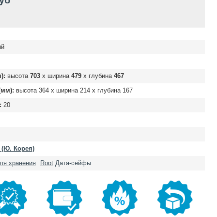
руб
ый
):
высота
703
х ширина
479
х глубина
467
мм):
высота
364
х ширина
214
х глубина
167
:
20
 (Ю. Корея)
ля хранения
Root
Дата-сейфы