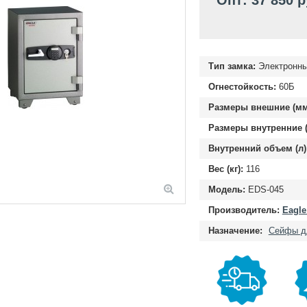
Опт: 37 850 
Тип замка:
Электронн
Огнестойкость:
60Б
Размеры внешние (мм
Размеры внутренние (
Внутренний объем (л)
Вес (кг):
116
Модель:
EDS-045
Производитель:
Eagle
Назначение:
Сейфы д