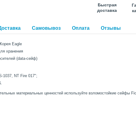
Быстрая
Г
доставка
к
Доставка
Самовывоз
Оплата
Отзывы
Корея Eagle
для хранения
ителей (data-сейф)
-1037, NT Fire 017";
6.
тельных материальных ценностей используйте взломостойкие сейфы Fic