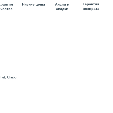
Гарантия
арантия
Низкие цены
Акции и
возврата
ачества
скидки
het, Chubb.