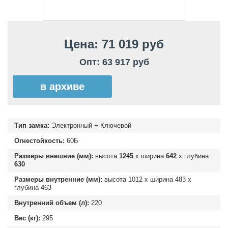
Цена: 71 019 руб
Опт: 63 917 руб
в архиве
Тип замка:
Электронный + Ключевой
Огнестойкость:
60Б
Размеры внешние (мм):
высота
1245
х ширина
642
х глубина
630
Размеры внутренние (мм):
высота
1012
х ширина
483
х
глубина
463
Внутренний объем (л):
220
Вес (кг):
295