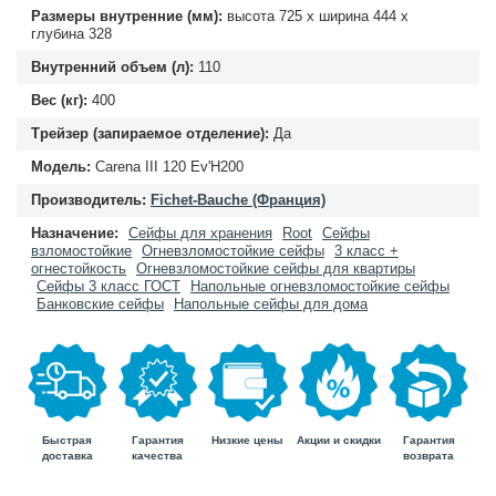
Размеры внутренние (мм):
высота
725
х ширина
444
х
глубина
328
Внутренний объем (л):
110
Вес (кг):
400
Трейзер (запираемое отделение):
Да
Модель:
Carena III 120 Ev'H200
Производитель:
Fichet-Bauche (Франция)
Назначение:
Сейфы для хранения
Root
Сейфы
взломостойкие
Огневзломостойкие сейфы
3 класс +
огнестойкость
Огневзломостойкие сейфы для квартиры
Сейфы 3 класс ГОСТ
Напольные огневзломостойкие сейфы
Банковские сейфы
Напольные сейфы для дома
Быстрая
Гарантия
Гарантия
Низкие цены
Акции и скидки
доставка
возврата
качества