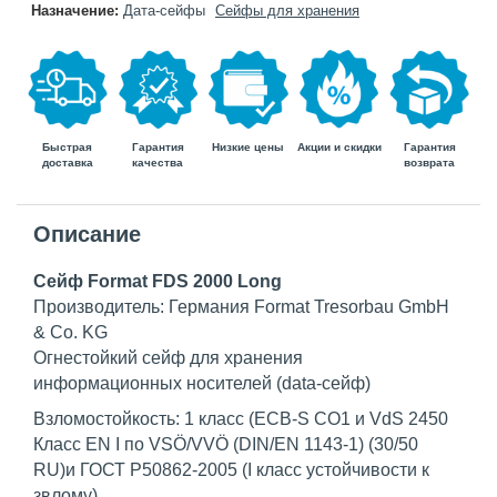
Назначение:
Дата-сейфы
Сейфы для хранения
Быстрая
Гарантия
Гарантия
Низкие цены
Акции и скидки
доставка
возврата
качества
Описание
Сейф Format FDS 2000 Long
Производитель: Германия Format Tresorbau GmbH
& Co. KG
Огнестойкий сейф для хранения
информационных носителей (data-сейф)
Взломостойкость: 1 класс (ECB-S CO1 и VdS 2450
Класс EN I по VSÖ/VVÖ (DIN/EN 1143-1) (30/50
RU)и ГОСТ Р50862-2005 (I класс устойчивости к
звлому)