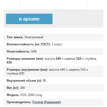
в архиве
Тип замка:
Электронный
Взломостойкость (по ГОСТ):
1 класс
Огнестойкость:
60Б
Размеры внешние (мм):
высота
640
х ширина
510
х глубина
830
Размеры внутренние (мм):
высота
640
х ширина
510
х
глубина
830
Внутренний объем (л):
86
Вес (кг):
240
Модель:
FDS 2000 Long
Производитель:
Format (Германия)