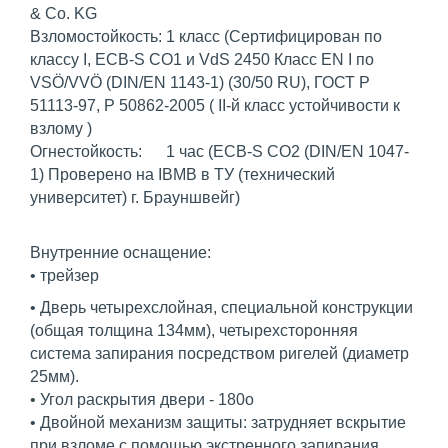
& Co. KG
Взломостойкость: 1 класс (Сертифицирован по
классу I, ECB-S CO1 и VdS 2450 Класс EN I по
VSÖ/VVÖ (DIN/EN 1143-1) (30/50 RU), ГОСТ Р
51113-97, Р 50862-2005 ( II-й класс устойчивости к
взлому )
Огнестойкость: 1 час (ECB-S CO2 (DIN/EN 1047-
1) Проверено на IBMB в ТУ (технический
университет) г. Брауншвейг)
Внутренние оснащение:
• трейзер
• Дверь четырехслойная, специальной конструкции
(общая толщина 134мм), четырехсторонняя
система запирания посредством ригелей (диаметр
25мм).
• Угол раскрытия двери - 180o
• Двойной механизм защиты: затрудняет вскрытие
при взломе с помощью экстренного запирания