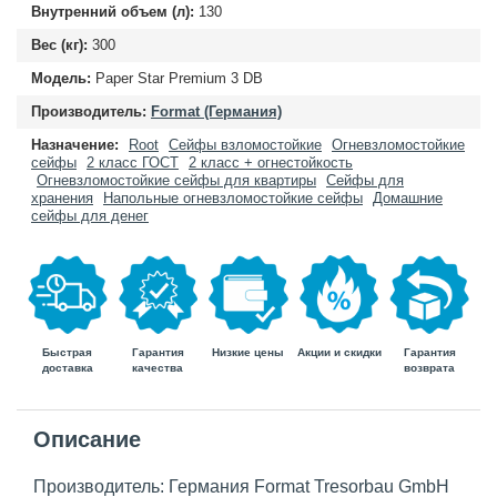
Внутренний объем (л):
130
Вес (кг):
300
Модель:
Paper Star Premium 3 DB
Производитель:
Format (Германия)
Назначение:
Root
Сейфы взломостойкие
Огневзломостойкие
сейфы
2 класс ГОСТ
2 класс + огнестойкость
Огневзломостойкие сейфы для квартиры
Сейфы для
хранения
Напольные огневзломостойкие сейфы
Домашние
сейфы для денег
Быстрая
Гарантия
Гарантия
Низкие цены
Акции и скидки
доставка
возврата
качества
Описание
Производитель: Германия Format Tresorbau GmbH