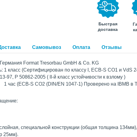
Быстрая
Г
доставка
к
Доставка
Самовывоз
Оплата
Отзывы
 Германия Format Tresorbau GmbH & Co. KG
: 1 класс (Сертифицирован по классу I, ECB-S CO1 и VdS 2
3-97, Р 50862-2005 ( II-й класс устойчивости к взлому )
1 час (ECB-S CO2 (DIN/EN 1047-1) Проверено на IBMB в Т
ащение:
хслойная, специальной конструкции (общая толщина 134мм)
р 25мм).