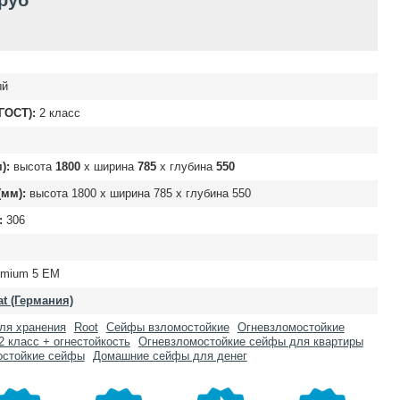
 руб
ый
ГОСТ):
2 класс
):
высота
1800
х ширина
785
х глубина
550
мм):
высота
1800
х ширина
785
х глубина
550
:
306
emium 5 EM
t (Германия)
ля хранения
Root
Сейфы взломостойкие
Огневзломостойкие
2 класс + огнестойкость
Огневзломостойкие сейфы для квартиры
остойкие сейфы
Домашние сейфы для денег