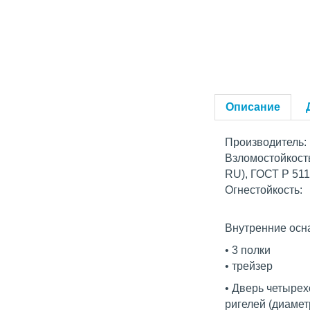
Описание
Производитель:
Взломостойкость
RU), ГОСТ Р 5111
Огнестойкость: 
Внутренние осн
• 3 полки
• трейзер
• Дверь четыре
ригелей (диамет