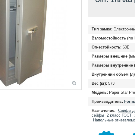
Опт: 178 083
Тип замка:
Электронн
Взломостойкость (по 
Огнестойкость:
60Б
Размеры внешние (мм
Размеры внутренние (
Внутренний объем (л)
Вес (кг):
573
Модель:
Paper Star Pr
Производитель:
Forma
Назначение:
Сейфы д
сейфы
2 класс ГОСТ
Напольные огневзлом