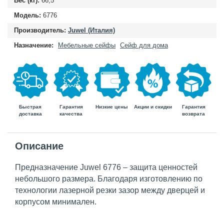
Вес (кг):
66,5
Модель:
6776
Производитель:
Juwel (Италия)
Назначение:
Мебельные сейфы
Сейф для дома
Быстрая
Гарантия
Гарантия
Низкие цены
Акции и скидки
доставка
возврата
качества
Описание
Предназначение
Juwel
6776 – защита ценностей
небольшого размера. Благодаря изготовлению по
технологии лазерной резки зазор между дверцей и
корпусом минимален.