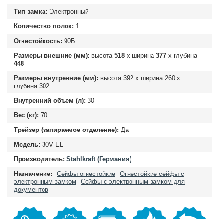
Тип замка:
Электронный
Количество полок:
1
Огнестойкость:
90Б
Размеры внешние (мм):
высота
518
х ширина
377
х глубина
448
Размеры внутренние (мм):
высота
392
х ширина
260
х
глубина
302
Внутренний объем (л):
30
Вес (кг):
70
Трейзер (запираемое отделение):
Да
Модель:
30V EL
Производитель:
Stahlkraft (Германия)
Назначение:
Сейфы огнестойкие
Огнестойкие сейфы с
электронным замком
Сейфы с электронным замком для
документов