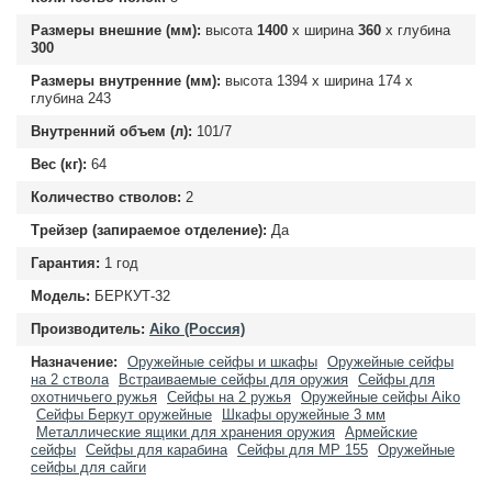
Размеры внешние (мм):
высота
1400
х ширина
360
х глубина
300
Размеры внутренние (мм):
высота
1394
х ширина
174
х
глубина
243
Внутренний объем (л):
101/7
Вес (кг):
64
Количество стволов:
2
Трейзер (запираемое отделение):
Да
Гарантия:
1 год
Модель:
БЕРКУТ-32
Производитель:
Aiko (Россия)
Назначение:
Оружейные сейфы и шкафы
Оружейные сейфы
на 2 ствола
Встраиваемые сейфы для оружия
Сейфы для
охотничьего ружья
Сейфы на 2 ружья
Оружейные сейфы Aiko
Сейфы Беркут оружейные
Шкафы оружейные 3 мм
Металлические ящики для хранения оружия
Армейские
сейфы
Сейфы для карабина
Сейфы для МР 155
Оружейные
сейфы для сайги