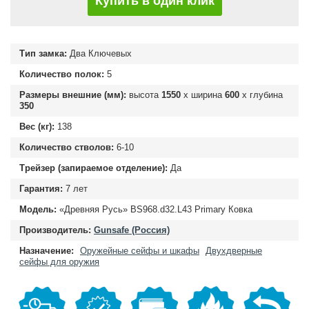
Купить в один клик
Тип замка:
Два Ключевых
Количество полок:
5
Размеры внешние (мм):
высота
1550
х ширина
600
х глубина
350
Вес (кг):
138
Количество стволов:
6-10
Трейзер (запираемое отделение):
Да
Гарантия:
7 лет
Модель:
«Древняя Русь» BS968.d32.L43 Primary Ковка
Производитель:
Gunsafe (Россия)
Назначение:
Оружейные сейфы и шкафы
Двухдверные
сейфы для оружия