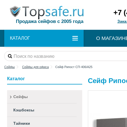
+7 
Продажа сейфов с 2005 года
Зака
О МАГАЗИН
КАТАЛОГ
Сейфы
Сейфы для офиса
Сейф Рипост СП-406/А25
Каталог
Сейф Рипос
Сейфы
Кэшбоксы
Тайники