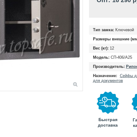
Опт: 16 290 
Тип замка:
Ключевой
Размеры внешние (мм
Вес (кг):
12
Модель:
СП-406/А25
Производитель:
Рипос
Назначение:
Сейфы д
для документов
Быстрая
Г
доставка
к