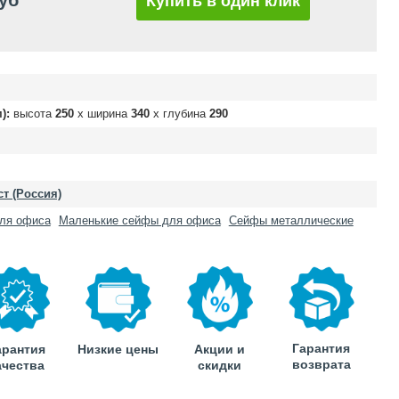
руб
Купить в один клик
):
высота
250
х ширина
340
х глубина
290
т (Россия)
ля офиса
Маленькие сейфы для офиса
Сейфы металлические
Гарантия
арантия
Низкие цены
Акции и
возврата
ачества
скидки