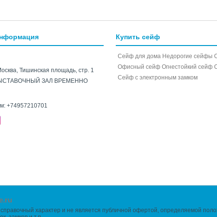
информация
Купить сейф
Сейф для дома
Недорогие сейфы
Офисный сейф
Огнестойкий сейф
Москва, Тишинская площадь, стр. 1
Cейф с электронным замком
ЫСТАВОЧНЫЙ ЗАЛ ВРЕМЕННО
ам:
+74957210701
e.ru
справочный характер и не является публичной офертой, определяемой полож