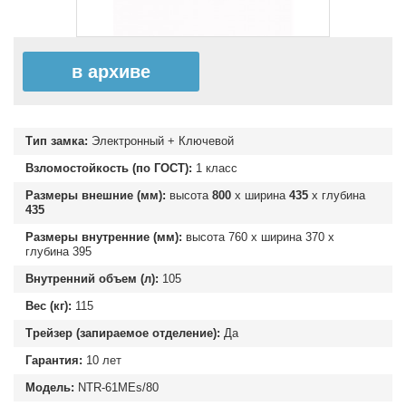
в архиве
Тип замка:
Электронный + Ключевой
Взломостойкость (по ГОСТ):
1 класс
Размеры внешние (мм):
высота
800
х ширина
435
х глубина
435
Размеры внутренние (мм):
высота
760
х ширина
370
х
глубина
395
Внутренний объем (л):
105
Вес (кг):
115
Трейзер (запираемое отделение):
Да
Гарантия:
10 лет
Модель:
NTR-61MEs/80