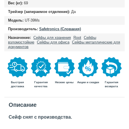
Вес (кг):
69
Трейзер (запираемое отделение):
Да
Модель:
UT-39Ms
Производитель:
Safetronics (Словакия)
Назначение:
Сейфы для хранения
Root
Сейфы
взломостойкие
Сейфы для офиса
Сейфы металлические для
документов
Быстрая
Гарантия
Гарантия
Низкие цены
Акции и скидки
доставка
возврата
качества
Описание
Сейф снят с производства.