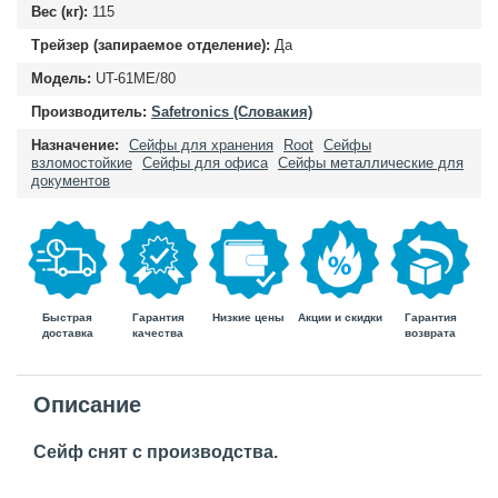
Вес (кг):
115
Трейзер (запираемое отделение):
Да
Модель:
UT-61ME/80
Производитель:
Safetronics (Словакия)
Назначение:
Сейфы для хранения
Root
Сейфы
взломостойкие
Сейфы для офиса
Сейфы металлические для
документов
Быстрая
Гарантия
Гарантия
Низкие цены
Акции и скидки
доставка
возврата
качества
Описание
Сейф снят с производства.