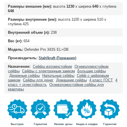
Размеры внешние (мм):
высота
1230
х ширина
640
х глубина
648
Размеры внутренние (мм):
высота
1100
х ширина
510
х
глубина
425
Внутренний объем (л):
238
Вес (кг):
654
Модель:
Defender Pro 343S EL+DB
Производитель:
Stahlkraft (Германия)
Назначение:
Сейфы взломостойкие
Огневзломостойкие
сейфы
Сейфы с электронным замком
Большие сейфы
Денежные сейфы
Напольные сейфы
Сейф с цифровым
замком
Сейфы для денег
Домашние сейфы
4 класс ГОСТ
4
класс + огнестойкость
Огневзломостойкие сейфы для
квартиры
Быстрая
Гарантия
Гарантия
Низкие цены
Акции и скидки