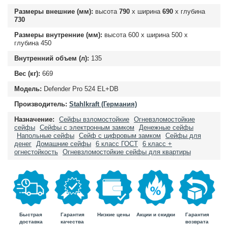
Размеры внешние (мм):
высота
790
х ширина
690
х глубина
730
Размеры внутренние (мм):
высота
600
х ширина
500
х
глубина
450
Внутренний объем (л):
135
Вес (кг):
669
Модель:
Defender Pro 524 EL+DB
Производитель:
Stahlkraft (Германия)
Назначение:
Сейфы взломостойкие
Огневзломостойкие
сейфы
Сейфы с электронным замком
Денежные сейфы
Напольные сейфы
Сейф с цифровым замком
Сейфы для
денег
Домашние сейфы
6 класс ГОСТ
6 класс +
огнестойкость
Огневзломостойкие сейфы для квартиры
Быстрая
Гарантия
Гарантия
Низкие цены
Акции и скидки
доставка
возврата
качества