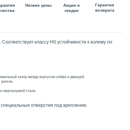
Гарантия
арантия
Низкие цены
Акции и
возврата
ачества
скидки
. Соответствует классу Н0 устойчивости к взлому по
нимальный зазор между корпусом сейфа и дверцей.
 ригели.
з марганцевой стали.
 специальные отверстия под крепление.