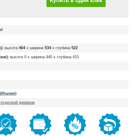
Купить в один клик
ый
):
высота
464
х ширина
534
х глубина
522
мм):
высота
0
х ширина
440
х глубина
415
 (Италия)
 отделкой деревом