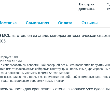
Быстрая
Г
доставка
к
Доставка
Самовывоз
Оплата
Отзывы
56 MCL
изготовлен из стали, методом автоматической сварки
005.
 корпуса3 мм.
ей панели7 мм.
 с использованием современной лазерной резки, что позволило получить ми
ния имеет классическую сейфовую конструкцию - подвижные, хромированные
вана электронным замком фирмы Sercas (Италия)
от высверливания и прочих механических воздействий с помощью пластины и
тделан натуральным деревом и покрыт лаком
озможность для крепления к стене, в корпусе уже сделаны