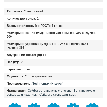
Тип замка:
Электронный
Количество полок:
1
Взломостойкость (по ГОСТ):
1 класс
Размеры внешние (мм):
высота
270
х ширина
390
х глубина
200
Размеры внутренние (мм):
высота
245
х ширина
150
х
глубина
365
Внутренний объем (л):
14
Вес (кг):
18
Гарантия:
5 лет
Модель:
GT/4P (встраиваемый)
Производитель:
Technomax (Италия)
Назначение:
Сейфы встраиваемые в стену
Встраиваемые
сейфы для квартиры
Сейфы в стену для дома