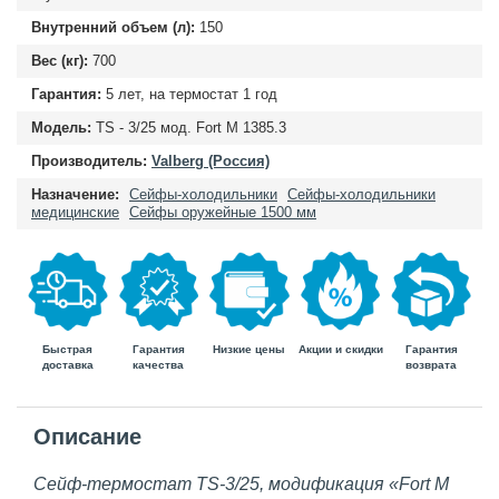
Внутренний объем (л):
150
Вес (кг):
700
Гарантия:
5 лет, на термостат 1 год
Модель:
TS - 3/25 мод. Fort М 1385.3
Производитель:
Valberg (Россия)
Назначение:
Сейфы-холодильники
Сейфы-холодильники
медицинские
Сейфы оружейные 1500 мм
Быстрая
Гарантия
Гарантия
Низкие цены
Акции и скидки
доставка
возврата
качества
Описание
Сейф-термостат TS-3/25, модификация «Fort М