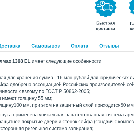
Быстрая
Г
доставка
к
Доставка
Самовывоз
Оплата
Отзывы
Алмаз
1368 EL
имеет следующие особенности:
ая для хранения сумма - 16 млн рублей для юридических ли
сейфа одобрена ассоциацией Российских производителей се
ойчивости к взлому по ГОСТ Р 50862-2005;
и имеют толщину 55 мм;
олщину100 мм, при этом на защитный слой приходится50 мм
орпуса применена уникальная запатентованная система арм
защитное покрытие двери и стенок сейфа (сэндвич с компо
хсторонняя ригельная система запирания;