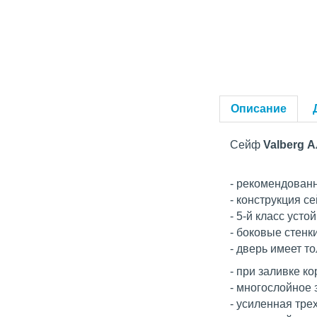
Описание
Сейф
Valberg 
- рекомендованн
- конструкция 
- 5-й класс уст
- боковые стенк
- дверь имеет т
- при заливке к
- многослойное 
- усиленная тре