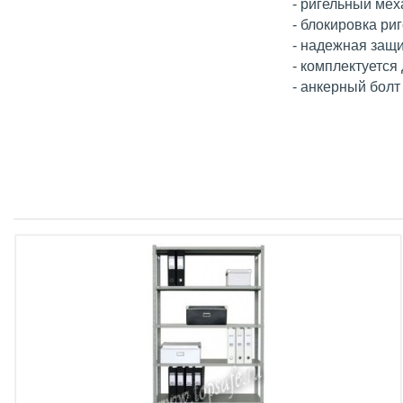
- ригельный ме
- блокировка ри
- надежная защи
- комплектуетс
- анкерный болт