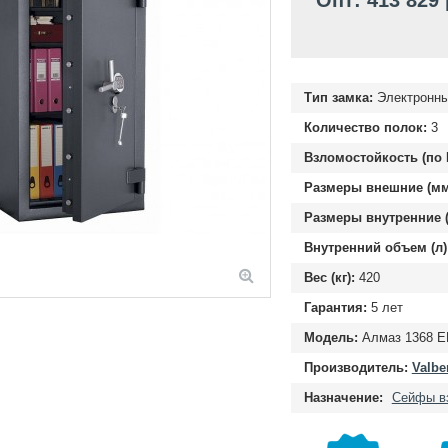
Опт: 413 829
Тип замка:
Электронны
Количество полок:
3
Взломостойкость (по 
Размеры внешние (мм
Размеры внутренние (
Внутренний объем (л)
Вес (кг):
420
Гарантия:
5 лет
Модель:
Алмаз 1368 E
Производитель:
Valbe
Назначение:
Сейфы в