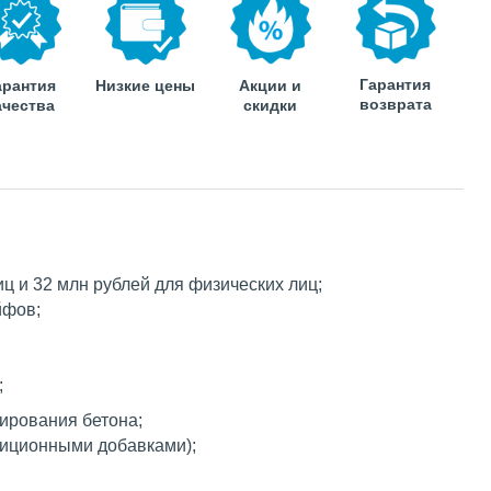
Гарантия
арантия
Низкие цены
Акции и
возврата
ачества
скидки
ц и 32 млн рублей для физических лиц;
йфов;
;
ирования бетона;
зиционными добавками);