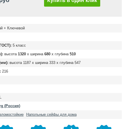
 руб
Купить в один клик
й + Ключевой
ГОСТ):
5 класс
):
высота
1320
х ширина
680
х глубина
510
мм):
высота
1187
х ширина
333
х глубина
547
:
216
L
rg (Россия)
зломостойкие
Напольные сейфы для дома