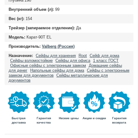
глубина
298
Внутренний объем (л):
99
Вес (кг):
154
Трейзер (запираемое отделение):
Да
Модель:
Карат-90T EL
Производитель:
Valberg (Россия)
Назначение:
Сейфы для хранения
Root
Сейф для дома
Сейфы взломостойкие
Сейфы для офиса
1 класс ГОСТ
Офисные сейфы с электронным замком
Домашние сейфы
для денег
Напольные сейфы для дома
Сейфы с электронным
замком для документов
Сейфы металлические для
документов
Быстрая
Гарантия
Гарантия
Низкие цены
Акции и скидки
доставка
возврата
качества