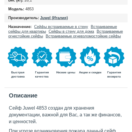
Вес (кг):
26,1
Модель:
4853
Производитель:
Juwel (Италия)
Назначение:
Сейфы встраиваемые в стену
Встраиваемые
сейфы для квартиры
Сейфы в стену для дома
Встраиваемые
огнестойкие сейфы
Встраиваемые огневзломостойкие сейфы
Быстрая
Гарантия
Гарантия
Низкие цены
Акции и скидки
доставка
возврата
качества
Описание
Сейф
Juwel
4853 создан для хранения
документации, важной для Вас, а так же финансов,
и ценностей.
При угрозе возникновения пожара данный сейф