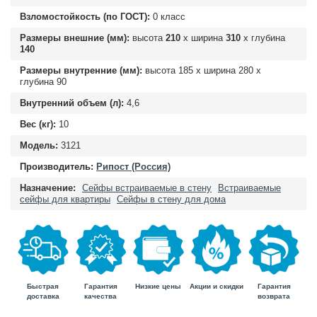
Взломостойкость (по ГОСТ):
0 класс
Размеры внешние (мм):
высота
210
х ширина
310
х глубина
140
Размеры внутренние (мм):
высота
185
х ширина
280
х
глубина
90
Внутренний объем (л):
4,6
Вес (кг):
10
Модель:
3121
Производитель:
Рипост (Россия)
Назначение:
Сейфы встраиваемые в стену
Встраиваемые
сейфы для квартиры
Сейфы в стену для дома
Быстрая
Гарантия
Гарантия
Низкие цены
Акции и скидки
доставка
возврата
качества