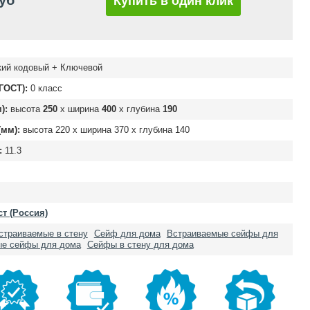
руб
Купить в один клик
ий кодовый + Ключевой
ГОСТ):
0 класс
):
высота
250
х ширина
400
х глубина
190
мм):
высота
220
х ширина
370
х глубина
140
:
11.3
т (Россия)
страиваемые в стену
Сейф для дома
Встраиваемые сейфы для
ые сейфы для дома
Сейфы в стену для дома