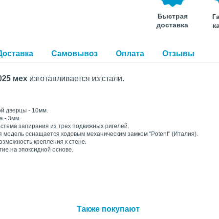
Быстрая
Г
доставка
к
Доставка
Самовывоз
Оплата
Отзывы
025 мех
изготавливается из стали.
й дверцы - 10мм.
 - 3мм.
истема запирания из трех подвижных ригелей.
 модель оснащается кодовым механическим замком "Potent" (Италия).
озможность крепления к стене.
ие на эпоксидной основе.
Также покупают