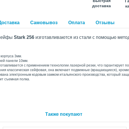
Быстрая
Г
доставка
к
Доставка
Самовывоз
Оплата
Отзывы
 сейфы
Stark 256
изготавливаются из стали с помощью метод
 корпуса 3мм.
ей панели 10мм.
готавливается с применением технологии лазерной резки, что гарантирует 
ния классическая сейфовая, она включает подвижные (вращающиеся), хроми
вана электронным кодовым замком итальянского производства, который защ
ит съемная полка.
Также покупают