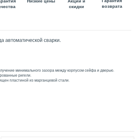
Гарантия
арантия
Низкие цены
Акции и
возврата
ачества
скидки
а автоматической сварки.
получение минимального зазора между корпусом сейфа и дверью.
рованные ригели.
ищен пластиной из марганцевой стали.