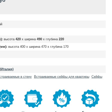
руб
ый
):
высота
420
х ширина
490
х глубина
220
мм):
высота
400
х ширина
470
х глубина
170
 (Италия)
страиваемые в стену
Встраиваемые сейфы для квартиры
Сейфы