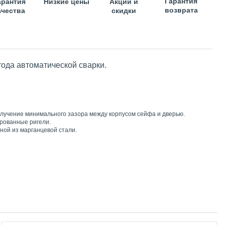
Гарантия
арантия
Низкие цены
Акции и
возврата
ачества
скидки
тода автоматической сварки.
получение минимального зазора между корпусом сейфа и дверью.
рованные ригели.
ной из марганцевой стали.