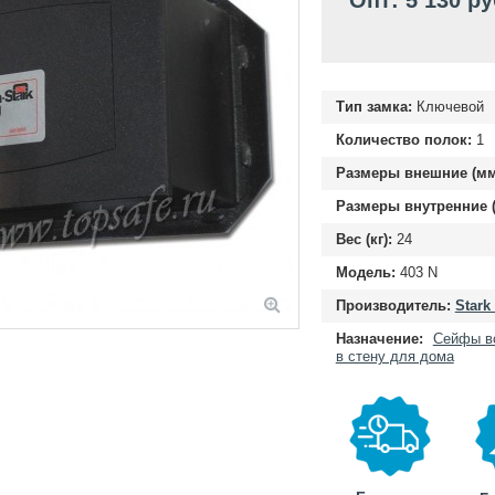
Опт: 5 130 ру
Тип замка:
Ключевой
Количество полок:
1
Размеры внешние (мм
Размеры внутренние (
Вес (кг):
24
Модель:
403 N
Производитель:
Stark
Назначение:
Сейфы в
в стену для дома