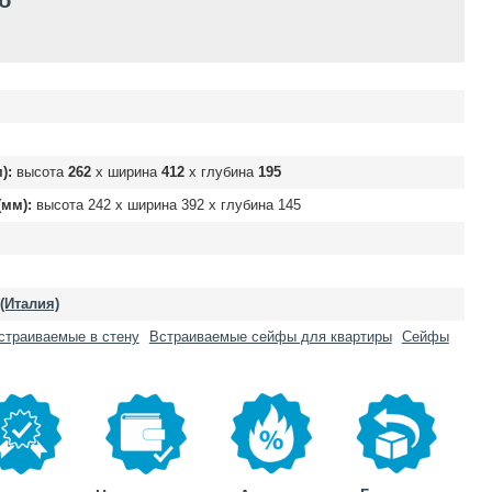
б
):
высота
262
х ширина
412
х глубина
195
мм):
высота
242
х ширина
392
х глубина
145
 (Италия)
страиваемые в стену
Встраиваемые сейфы для квартиры
Сейфы