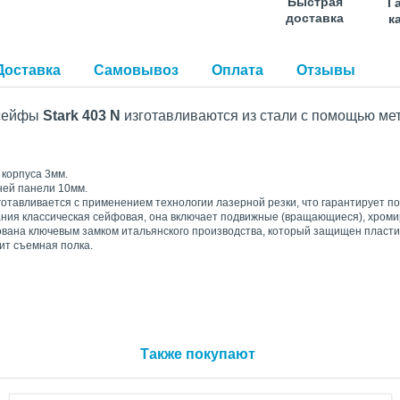
Быстрая
Г
доставка
к
Доставка
Самовывоз
Оплата
Отзывы
 сейфы
Stark
403 N
изготавливаются из стали с помощью ме
 корпуса 3мм.
ей панели 10мм.
готавливается с применением технологии лазерной резки, что гарантирует 
ния классическая сейфовая, она включает подвижные (вращающиеся), хроми
вана ключевым замком итальянского производства, который защищен пласти
ит съемная полка.
Также покупают