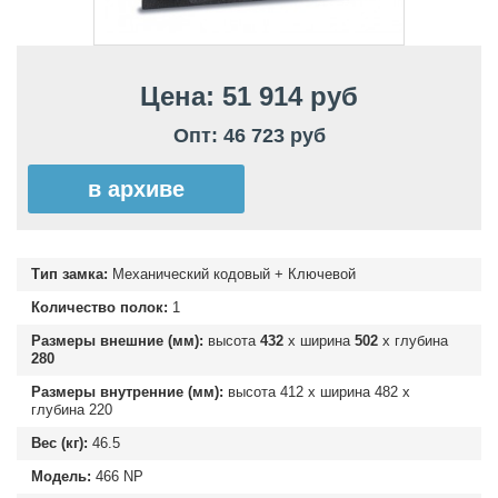
Цена: 51 914 руб
Опт: 46 723 руб
в архиве
Тип замка:
Механический кодовый + Ключевой
Количество полок:
1
Размеры внешние (мм):
высота
432
х ширина
502
х глубина
280
Размеры внутренние (мм):
высота
412
х ширина
482
х
глубина
220
Вес (кг):
46.5
Модель:
466 NP