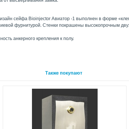
а от высверливания замка.
зайн сейфа Bioinjector Авиатор -1 выполнен в форме «кл
иевой фурнитурой. Стенки покрашены высокопрочным дву
ость анкерного крепления к полу.
Также покупают