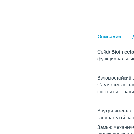
Описание
Сейф
Bioinject
функциональный 
Взломостойкий с
Сами стенки се
состоит из гран
Внутри имеется 
запираемый на 
Замки: механиче