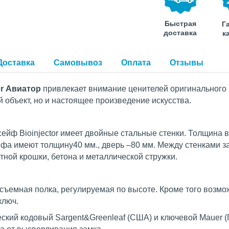
Быстрая
Г
доставка
к
Доставка
Самовывоз
Оплата
Отзывы
or Авиатор
привлекает внимание ценителей оригинального и
объект, но и настоящее произведение искусства.
ейф Bioinjector имеет двойные стальные стенки. Толщина в
йфа имеют толщину40 мм., дверь –80 мм. Между стенками з
итной крошки, бетона и металлической стружки.
съемная полка, регулируемая по высоте. Кроме того возмо
ключ.
ский кодовый Sargent&Greenleaf (США) и ключевой Mauer (