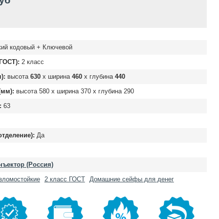
руб
ий кодовый + Ключевой
ГОСТ):
2 класс
):
высота
630
х ширина
460
х глубина
440
мм):
высота
580
х ширина
370
х глубина
290
:
63
отделение):
Да
ъектор (Россия)
зломостойкие
2 класс ГОСТ
Домашние сейфы для денег