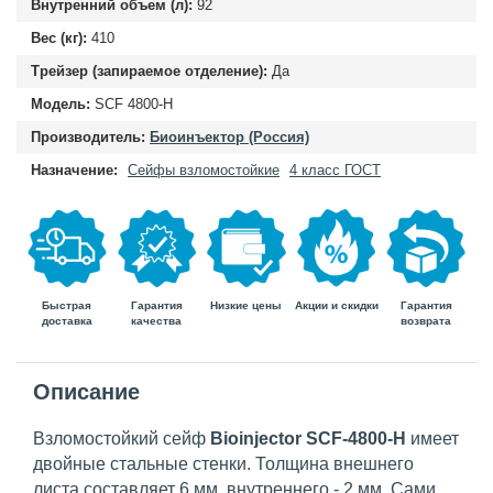
Внутренний объем (л):
92
Вес (кг):
410
Трейзер (запираемое отделение):
Да
Модель:
SCF 4800-H
Производитель:
Биоинъектор (Россия)
Назначение:
Сейфы взломостойкие
4 класс ГОСТ
Быстрая
Гарантия
Гарантия
Низкие цены
Акции и скидки
доставка
возврата
качества
Описание
Взломостойкий сейф
Bioinjector
SCF-4800-H
имеет
двойные стальные стенки. Толщина внешнего
листа составляет 6 мм, внутреннего - 2 мм. Сами