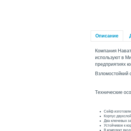
Описание
Компания Нават
используют в М
предприятиях 
Взломостойкий
Технические ос
Сейф изготовле
Корпус двухсло
Два ключевых з
Устойчивое к к
В комплект вход