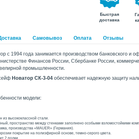
Быстрая
Г
доставка
к
Доставка
Самовывоз
Оплата
Отзывы
ор с 1994 года занимается производством банковского и о
инистерстве Финансов России, Сбербанке России, коммерче
ювелирной промышленности.
 сейф
Новатор СК-3-04
обеспечивает надежную защиту нали
обенности модели:
н из высококлассной стали.
йный, пространство между стенками заполнено особыми взломостойкими ком
амка, производства «MAUER» (Германия).
оррозии покрытие на полиэфирной основе, темно-серого цвета.
ит 2 полки.