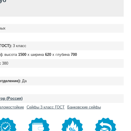
руб
вых
ГОСТ):
3 класс
):
высота
1500
х ширина
620
х глубина
700
:
380
отделение):
Да
ор (Россия)
зломостойкие
Сейфы 3 класс ГОСТ
Банковские сейфы