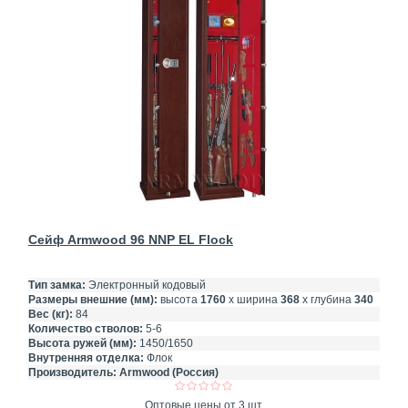
Сейф Armwood 96 NNP EL Flock
Тип замка:
Электронный кодовый
Размеры внешние (мм):
высота
1760
х ширина
368
х глубина
340
Вес (кг):
84
Количество стволов:
5-6
Высота ружей (мм):
1450/1650
Внутренняя отделка:
Флок
Производитель:
Armwood (Россия)
Оптовые цены от 3 шт.