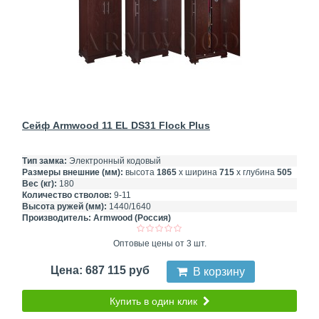
Сейф Armwood 11 EL DS31 Flock Plus
Тип замка:
Электронный кодовый
Размеры внешние (мм):
высота
1865
х ширина
715
х глубина
505
Вес (кг):
180
Количество стволов:
9-11
Высота ружей (мм):
1440/1640
Производитель:
Armwood (Россия)
Оптовые цены от 3 шт.
Цена: 687 115 руб
В корзину
Купить в один клик