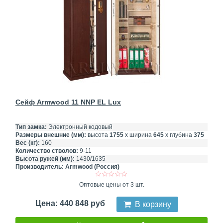
Сейф Armwood 11 NNP EL Lux
Тип замка:
Электронный кодовый
Размеры внешние (мм):
высота
1755
х ширина
645
х глубина
375
Вес (кг):
160
Количество стволов:
9-11
Высота ружей (мм):
1430/1635
Производитель:
Armwood (Россия)
Оптовые цены от 3 шт.
Цена: 440 848 руб
В корзину