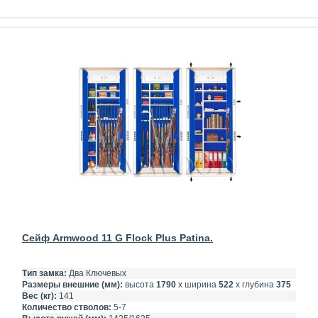
Сейф Armwood 11 G Flock Plus Patina.
Тип замка:
Два Ключевых
Размеры внешние (мм):
высота
1790
х ширина
522
х глубина
375
Вес (кг):
141
Количество стволов:
5-7