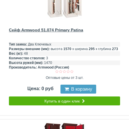
Сейф Armwood 51.074 Primary Patina
Тип замка:
Два Ключевых
Размеры внешние (мм):
высота
1570
х ширина
295
х глубина
273
Вес (кг):
48
Количество стволов:
3
Высота ружей (мм):
1470
Производитель:
Armwood (Россия)
Оптовые цены от 3 шт.
Цена: 0 руб
В корзину
Купить в один клик