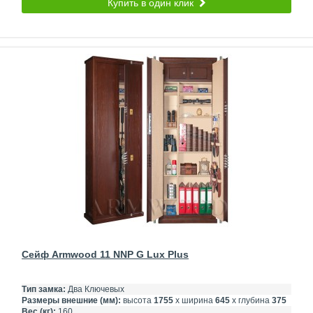
Купить в один клик
Сейф Armwood 11 NNP G Lux Plus
Тип замка:
Два Ключевых
Размеры внешние (мм):
высота
1755
х ширина
645
х глубина
375
Вес (кг):
160