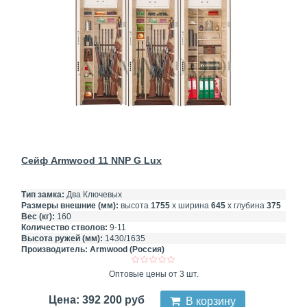
Сейф Armwood 11 NNP G Lux
Тип замка:
Два Ключевых
Размеры внешние (мм):
высота
1755
х ширина
645
х глубина
375
Вес (кг):
160
Количество стволов:
9-11
Высота ружей (мм):
1430/1635
Производитель:
Armwood (Россия)
Оптовые цены от 3 шт.
Цена: 392 200 руб
В корзину