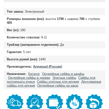
Тип замка:
Электронный
Размеры внешние (мм):
высота
1790
х ширина
780
х глубина
405
Вес (кг):
180
Количество стволов:
9-11
Трейзер (запираемое отделение):
Да
Гарантия:
5 лет
Высота ружей (мм):
1440
Производитель:
Armwood (Россия)
Назначение:
Каталог
Оружейные сейфы и шкафы
Оружейные сейфы в дереве
Элитные сейфы
Сейфы для
охотничьего ружья
Сейфы элитные для оружия
Двухдверные
сейфы для оружия
Оружейные сейфы на заказ