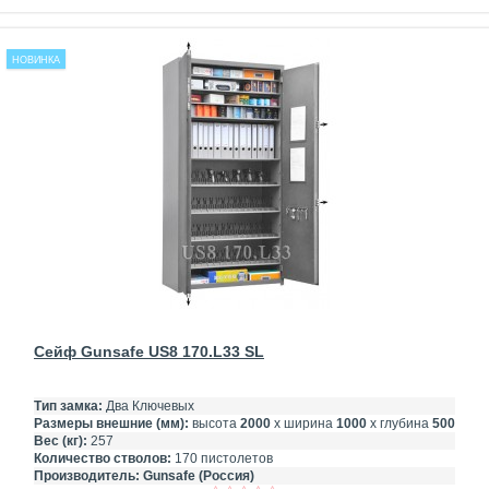
НОВИНКА
Сейф Gunsafe US8 170.L33 SL
Тип замка:
Два Ключевых
Размеры внешние (мм):
высота
2000
х ширина
1000
х глубина
500
Вес (кг):
257
Количество стволов:
170 пистолетов
Производитель:
Gunsafe (Россия)