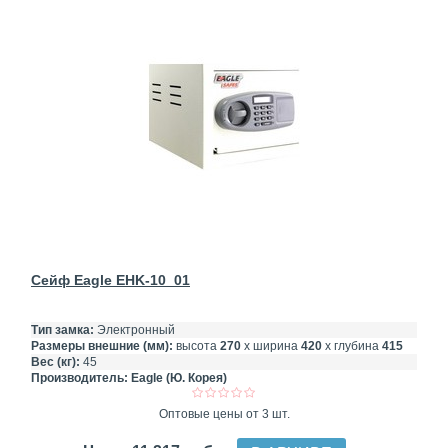
Сейф Eagle EHK-10_01
Тип замка:
Электронный
Размеры внешние (мм):
высота
270
х ширина
420
х глубина
415
Вес (кг):
45
Производитель:
Eagle (Ю. Корея)
Оптовые цены от 3 шт.