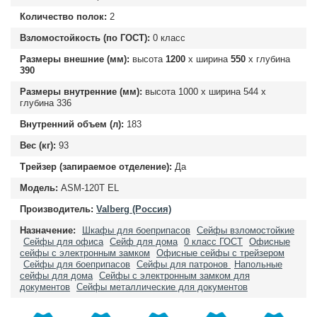
Количество полок:
2
Взломостойкость (по ГОСТ):
0 класс
Размеры внешние (мм):
высота
1200
х ширина
550
х глубина
390
Размеры внутренние (мм):
высота
1000
х ширина
544
х
глубина
336
Внутренний объем (л):
183
Вес (кг):
93
Трейзер (запираемое отделение):
Да
Модель:
ASM-120T EL
Производитель:
Valberg (Россия)
Назначение:
Шкафы для боеприпасов
Сейфы взломостойкие
Сейфы для офиса
Сейф для дома
0 класс ГОСТ
Офисные
сейфы с электронным замком
Офисные сейфы с трейзером
Сейфы для боеприпасов
Сейфы для патронов
Напольные
сейфы для дома
Сейфы с электронным замком для
документов
Сейфы металлические для документов