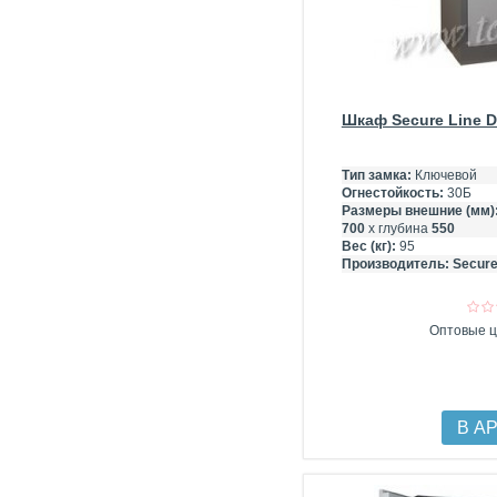
Шкаф Secure Line Di
Тип замка:
Ключевой
Огнестойкость:
30Б
Размеры внешние (мм)
700
х глубина
550
Вес (кг):
95
Производитель:
Secure
Оптовые ц
В А