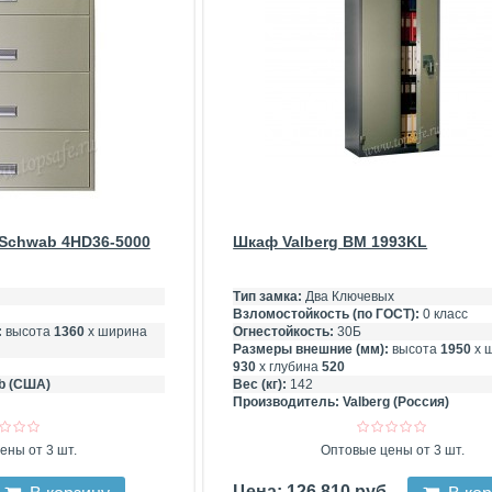
Schwab 4HD36-5000
Шкаф Valberg BM 1993KL
Тип замка:
Два Ключевых
Взломостойкость (по ГОСТ):
0 класс
:
высота
1360
х ширина
Огнестойкость:
30Б
Размеры внешние (мм):
высота
1950
х 
930
х глубина
520
b (США)
Вес (кг):
142
Производитель:
Valberg (Россия)
ены от 3 шт.
Оптовые цены от 3 шт.
Цена: 126 810 руб