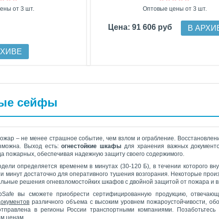
ены от 3 шт.
Оптовые цены от 3 шт.
Цена: 91 606 руб
В АРХИ
РХИВЕ
ые сейфы
ожар – не менее страшное событие, чем взлом и ограбление. Восстановлени
озможна. Выход есть:
огнестойкие шкафы
для хранения важных документо
да пожарных, обеспечивая надежную защиту своего содержимого.
одели определяется временем в минутах (30-120 Б), в течении которого вн
ти минут достаточно для оперативного тушения возгорания. Некоторые произ
кальные решения огневзломостойких шкафов с двойной защитой от пожара и в
opSafe вы сможете приобрести сертифицированную продукцию, отвечаю
окументов
различного объема с высоким уровнем пожароустойчивости, об
тправлена в регионы России транспортными компаниями. Позаботьтесь 
м ценам.