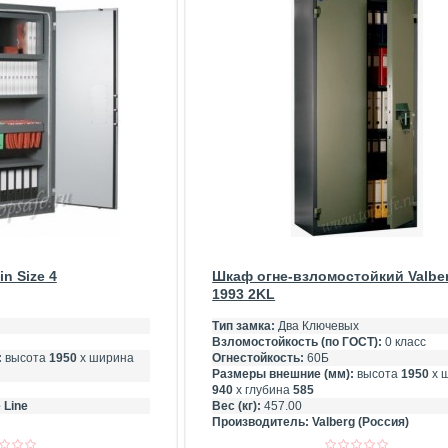
n Size 4
Шкаф огне-взломостойкий Valbe
1993 2KL
Тип замка:
Два Ключевых
Взломостойкость (по ГОСТ):
0 класс
:
высота
1950
х ширина
Огнестойкость:
60Б
Размеры внешние (мм):
высота
1950
х 
940
х глубина
585
 Line
Вес (кг):
457.00
Производитель:
Valberg (Россия)