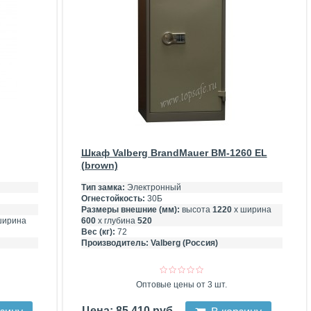
Шкаф Valberg BrandMauer BM-1260 EL
(brown)
Тип замка:
Электронный
Огнестойкость:
30Б
Размеры внешние (мм):
высота
1220
х ширина
ширина
600
х глубина
520
Вес (кг):
72
Производитель:
Valberg (Россия)
Оптовые цены от 3 шт.
Цена: 85 410 руб