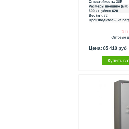
Огнестойкость:
30Б
Размеры внешние (мм)
600
х глубина
620
Вес (кг):
72
Производитель:
Valber
Оптовые ц
Цена: 85 410 руб
Купить в 