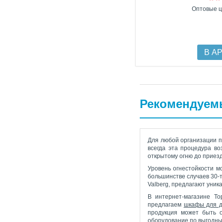
Оптовые ц
В А
Рекомендуем
Для любой организации п
всегда эта процедура в
открытому огню до приез
Уровень огнестойкости м
большинстве случаев 30-
Valberg, предлагают уни
В интернет-магазине T
предлагаем
шкафы для д
продукция может быть о
оборудование по выгодны