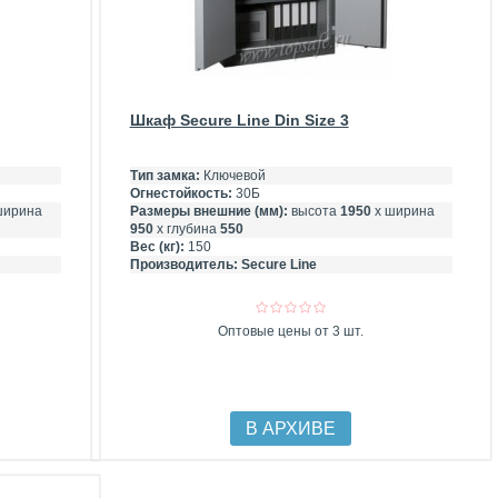
Шкаф Secure Line Din Size 3
Тип замка:
Ключевой
Огнестойкость:
30Б
ширина
Размеры внешние (мм):
высота
1950
х ширина
950
х глубина
550
Вес (кг):
150
Производитель:
Secure Line
Оптовые цены от 3 шт.
В АРХИВЕ