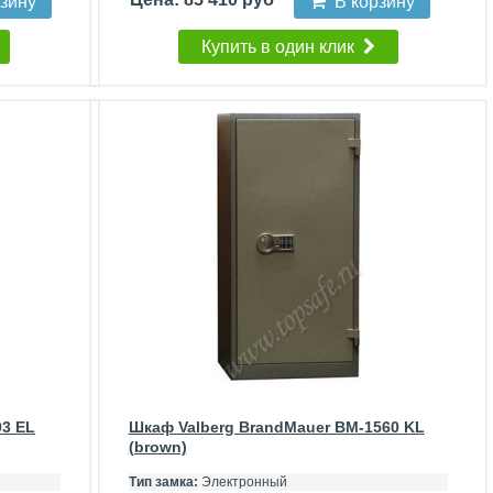
рзину
В корзину
Купить в один клик
93 EL
Шкаф Valberg BrandMauer BM-1560 KL
(brown)
Тип замка:
Электронный