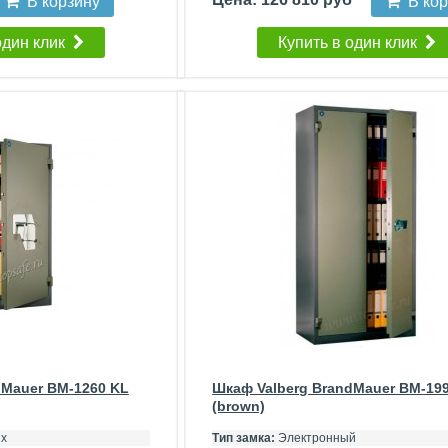
В корзину
В ко
один клик
Купить в один клик
dMauer BM-1260 KL
Шкаф Valberg BrandMauer BM-19
(brown)
х
Тип замка:
Электронный