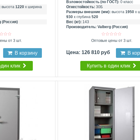
Взломостойкость (по ГОСТ):
0 класс
:
высота
1220
х ширина
Огнестойкость:
30Б
Размеры внешние (мм):
высота
1950
х 
930
х глубина
520
g (Россия)
Вес (кг):
143
Производитель:
Valberg (Россия)
ены от 3 шт.
Оптовые цены от 3 шт.
Цена: 126 810 руб
В корзину
В ко
один клик
Купить в один клик