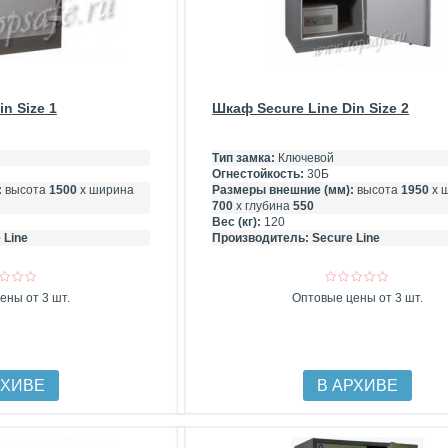
n Size 1
Шкаф Secure Line Din Size 2
Тип замка:
Ключевой
Огнестойкость:
30Б
:
высота
1500
х ширина
Размеры внешние (мм):
высота
1950
х 
700
х глубина
550
Вес (кг):
120
 Line
Производитель:
Secure Line
ены от 3 шт.
Оптовые цены от 3 шт.
РХИВЕ
В АРХИВЕ