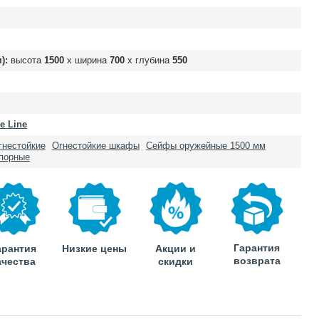
):
высота
1500
х ширина
700
х глубина
550
e Line
гнестойкие
Огнестойкие шкафы
Сейфы оружейные 1500 мм
порные
Гарантия
арантия
Низкие цены
Акции и
возврата
ачества
скидки