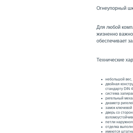
Огнеупорный ш
Для любой компа
жизненно важно
обеспечивает за
Технические ха
небольшой вес,
двойная констр
стандарту DIN 4
система запиран
ригельный меха
диаметр ригелей
замок ключевой
дверь со сторо
взломоустойчив
петли наружного
отделка выполн
имеются штатны