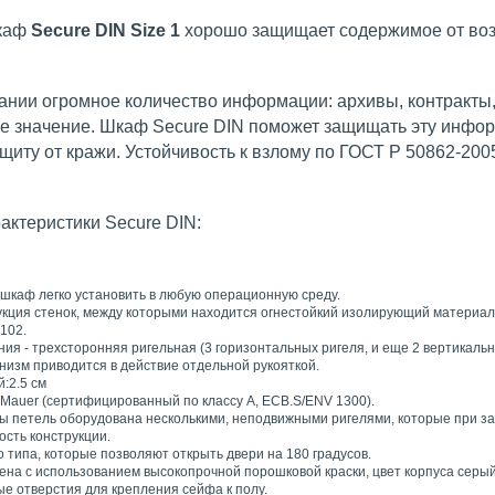
каф
Secure DIN Size 1
хорошо защищает содержимое от воз
нии огромное количество информации: архивы, контракты, 
е значение. Шкаф Secure DIN поможет защищать эту инфор
щиту от кражи. Устойчивость к взлому по ГОСТ Р 50862-2005
рактеристики
Secure DIN:
 шкаф легко установить в любую операционную среду.
укция стенок, между которыми находится огнестойкий изолирующий материал
102.
ия - трехсторонняя ригельная (3 горизонтальных ригеля, и еще 2 вертикальн
низм приводится в действие отдельной рукояткой.
:2.5 см
 Mauer (сертифицированный по классу A, ECB.S/ENV 1300).
ны петель оборудована несколькими, неподвижными ригелями, которые при за
ость конструкции.
 типа, которые позволяют открыть двери на 180 градусов.
ена с использованием высокопрочной порошковой краски, цвет корпуса серый
е отверстия для крепления сейфа к полу.