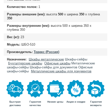
Количество полок:
1
Размеры внешние (мм):
высота
500
х ширина
350
х глубина
350
Размеры внутренние (мм):
высота
500
х ширина
350
х
глубина
350
Вес (кг):
23
Модель:
ШБО-510
Производитель:
Торекс (Россия)
Назначение:
Шкафы металлические
Шкафы-сейфы
Бухгалтерские шкафы
Офисные шкафы
Металлические
шкафы-сейфы
Шкафы-сейфы для документов
Офисные
шкафы-сейфы
Металлические шкафы для документов
Быстрая
Гарантия
Гарантия
Низкие цены
Акции и скидки
доставка
возврата
качества