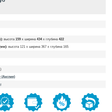
уб
):
высота
159
х ширина
434
х глубина
422
мм):
высота
121
х ширина
367
х глубина
165
)
y (Англия)
и