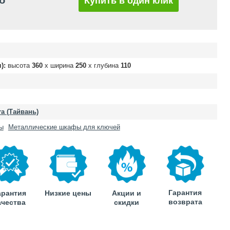
б
Купить в один клик
):
высота
360
х ширина
250
х глубина
110
a (Тайвань)
ы
Металлические шкафы для ключей
Гарантия
арантия
Низкие цены
Акции и
возврата
ачества
скидки