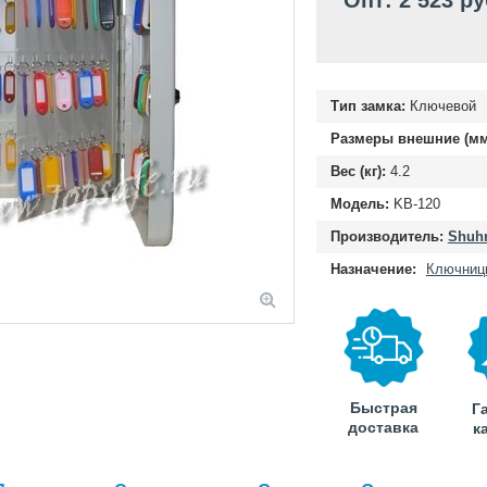
Опт: 2 523 ру
Тип замка:
Ключевой
Размеры внешние (мм
Вес (кг):
4.2
Модель:
KB-120
Производитель:
Shuhr
Назначение:
Ключниц
Быстрая
Г
доставка
к