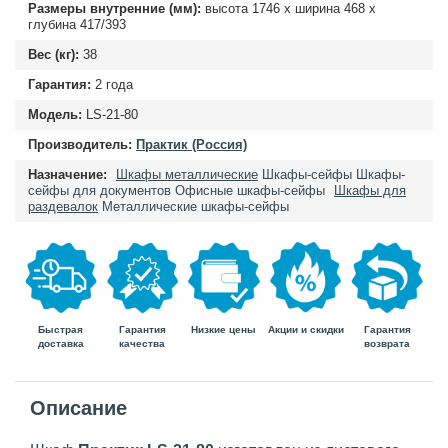
Размеры внутренние (мм):
высота
1746
х ширина
468
х
глубина
417/393
Вес (кг):
38
Гарантия:
2 года
Модель:
LS-21-80
Производитель:
Практик (Россия)
Назначение:
Шкафы металлические
Шкафы-сейфы
Шкафы-
сейфы для документов
Офисные шкафы-сейфы
Шкафы для
раздевалок
Металлические шкафы-сейфы
Быстрая
Гарантия
Гарантия
Низкие цены
Акции и скидки
доставка
возврата
качества
Описание