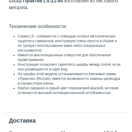
Шкаф
Практик LS-21-80
изготовлен из листового
металла.
Технические особенности:
Серия LS - собирается с помощью особых металлических
зацепов и саморезов, конструкция очень проста в сборке и
не требует использования каких-либо специальных
инструментов.
Имеются вентиляционные отверстия для обеспечения
проветривания.
Конструкция позволяет скреплять шкафы между собой, если
они размещаются в один ряд.
На шкафы этой модели устанавливаются ключевые замки
«Практик» (Россия), имеется возможность замены цилиндра
в случае утери ключа.
Корпус окрашен в серый цвет порошковой краской, которая
отличается высокой антикоррозионной устойчивостью.
Доставка