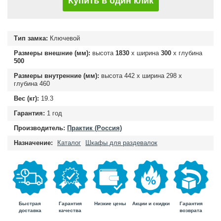
Купить в один клик
Тип замка:
Ключевой
Размеры внешние (мм):
высота
1830
х ширина
300
х глубина
500
Размеры внутренние (мм):
высота
442
х ширина
298
х
глубина
460
Вес (кг):
19.3
Гарантия:
1 год
Производитель:
Практик (Россия)
Назначение:
Каталог
Шкафы для раздевалок
Быстрая
Гарантия
Гарантия
Низкие цены
Акции и скидки
доставка
возврата
качества