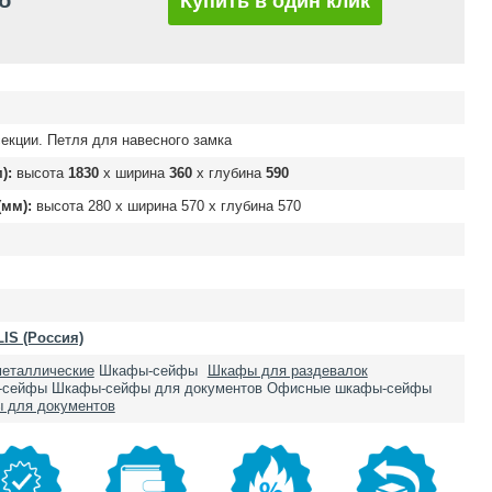
б
Купить в один клик
екции. Петля для навесного замка
):
высота
1830
х ширина
360
х глубина
590
мм):
высота
280
х ширина
570
х глубина
570
IS (Россия)
еталлические
Шкафы-сейфы
Шкафы для раздевалок
-сейфы
Шкафы-сейфы для документов
Офисные шкафы-сейфы
 для документов