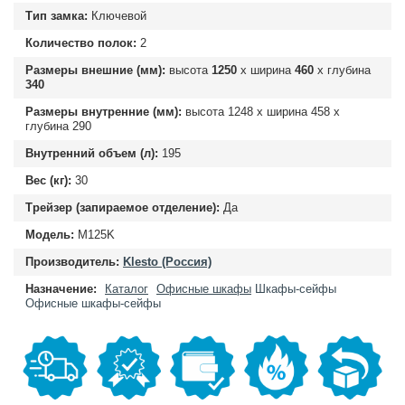
Тип замка:
Ключевой
Количество полок:
2
Размеры внешние (мм):
высота
1250
х ширина
460
х глубина
340
Размеры внутренние (мм):
высота
1248
х ширина
458
х
глубина
290
Внутренний объем (л):
195
Вес (кг):
30
Трейзер (запираемое отделение):
Да
Модель:
M125K
Производитель:
Klesto (Россия)
Назначение:
Каталог
Офисные шкафы
Шкафы-сейфы
Офисные шкафы-сейфы