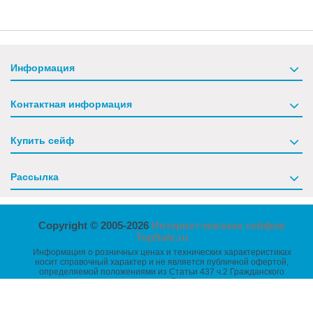
Информация
Контактная информация
Купить сейф
Рассылка
Copyright © 2005-2026
Интернет-магазин сейфов
TopSafe.ru
Информация о розничных ценах и технических характеристиках
носит справочный характер и не является публичной офертой,
определяемой положениями из Статьи 437 ч.2 Гражданского
кодекса РФ.
Размеры товаров указаны без учета выступающих частей -
петель, ручек, замков и т.п.