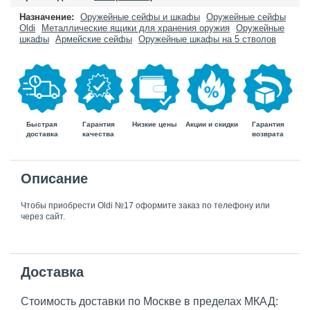
Назначение:
Оружейные сейфы и шкафы
Оружейные сейфы
Oldi
Металлические ящики для хранения оружия
Оружейные
шкафы
Армейские сейфы
Оружейные шкафы на 5 стволов
Быстрая
Гарантия
Гарантия
Низкие цены
Акции и скидки
доставка
возврата
качества
Описание
Чтобы приобрести Oldi №17 оформите заказ по телефону или
через сайт.
Доставка
Стоимость доставки по Москве в пределах МКАД: