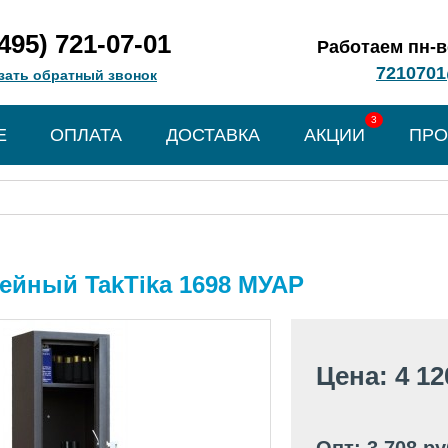
(495) 721-07-01
Работаем пн-вс
7210701
зать обратный звонок
3
Е
ОПЛАТА
ДОСТАВКА
АКЦИИ
ПРО
ейный TakTika 1698 МУАР
Цена: 4 12