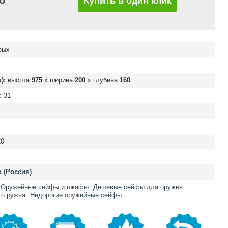
б
Купить в один клик
вых
):
высота
975
х ширина
200
х глубина
160
:
31
0
o (Россия)
Оружейные сейфы и шкафы
Дешевые сейфы для оружия
го ружья
Недорогие оружейные сейфы