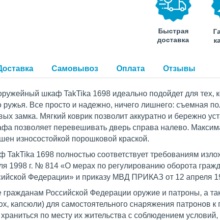
Быстрая
Г
доставка
к
Доставка
Самовывоз
Оплата
Отзывы
оружейный шкаф TakTika 1698 идеально подойдет для тех, 
 ружья. Все просто и надежно, ничего лишнего: съемная пол
ых замка. Мягкий коврик позволит аккуратно и бережно уст
афа позволяет перевешивать дверь справа налево. Максим
шен износостойкой порошковой краской.
 TakTika 1698 полностью соответствует требованиям изло
ля 1998 г. № 814 «О мерах по регулированию оборота гражд
ийской Федерации» и приказу МВД ПРИКАЗ от 12 апреля 19
гражданам Российской Федерации оружие и патроны, а т
ох, капсюли) для самостоятельного снаряжения патронов к
храниться по месту их жительства с соблюдением условий,