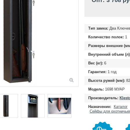
Опт: 3 708 ру
Тип замка:
Два Ключе
Количество полок:
1
Размеры внешние (мм
Внутренний объем (л)
Вес (кг):
6
Гарантия:
1 год
Высота ружей (мм):
82
Модель:
1698 МУАР
Производитель:
Klest
Назначение:
Каталог
Сейфы для охотничье