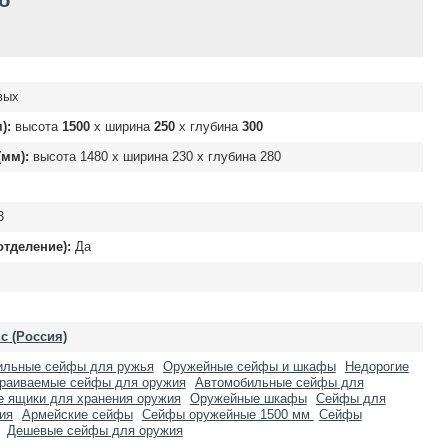
б
вых
):
высота
1500
х ширина
250
х глубина
300
мм):
высота
1480
х ширина
230
х глубина
280
3
отделение):
Да
с (Россия)
ильные сейфы для ружья
Оружейные сейфы и шкафы
Недорогие
раиваемые сейфы для оружия
Автомобильные сейфы для
 ящики для хранения оружия
Оружейные шкафы
Сейфы для
ия
Армейские сейфы
Сейфы оружейные 1500 мм
Сейфы
Дешевые сейфы для оружия