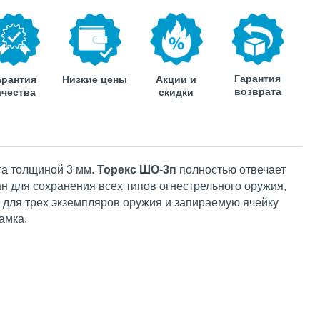
Гарантия
арантия
Низкие цены
Акции и
возврата
ачества
скидки
та толщиной 3 мм.
Торекс ШО-3п
полностью отвечает
 для сохранения всех типов огнестрельного оружия,
 для трех экземпляров оружия и запираемую ячейку
амка.