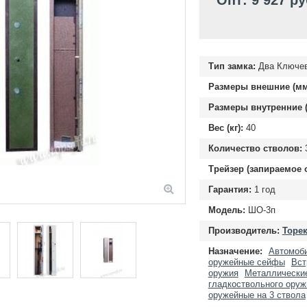
Опт: 9 927 ру
Тип замка:
Два Ключе
Размеры внешние (мм
Размеры внутренние (
Вес (кг):
40
Количество стволов:
Трейзер (запираемое 
Гарантия:
1 год
Модель:
ШО-3п
Производитель:
Торек
Назначение:
Автомоб
оружейные сейфы
Вст
оружия
Металлические
гладкоствольного оруж
оружейные на 3 ствола