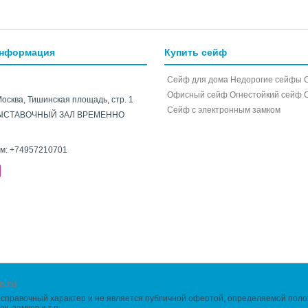
информация
Купить сейф
Сейф для дома
Недорогие сейфы
Офисный сейф
Огнестойкий сейф
Москва, Тишинская площадь, стр. 1
Cейф с электронным замком
ЫСТАВОЧНЫЙ ЗАЛ ВРЕМЕННО
ам:
+74957210701
e.ru
справочный характер и не является публичной офертой, определяемой полож