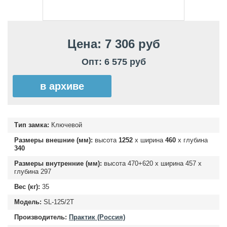
Цена: 7 306 руб
Опт: 6 575 руб
в архиве
Тип замка:
Ключевой
Размеры внешние (мм):
высота
1252
х ширина
460
х глубина
340
Размеры внутренние (мм):
высота
470+620
х ширина
457
х
глубина
297
Вес (кг):
35
Модель:
SL-125/2Т
Производитель:
Практик (Россия)